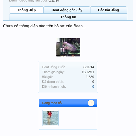
Been_ được thấy lần cuối:
8/11/14
Thông điệp
Hoạt động gần đây
Các bài đăng
Thông tin
Chưa có thông điệp nào trên hồ sơ của Been_.
Hoạt động cuối:
8/11/14
Tham gia ngày:
15/12/11
Bài gửi:
1,830
Đã được thích:
0
Điểm thành tích:
0
Đang theo dõi
1