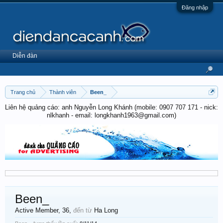
Đăng nhập
Diễn đàn
Trang chủ
Thành viên
Been_
Liên hệ quảng cáo: anh Nguyễn Long Khánh (mobile: 0907 707 171 - nick:
nlkhanh - email: longkhanh1963@gmail.com)
Been_
Active Member
, 36,
đến từ
Ha Long