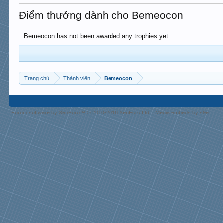
Điểm thưởng dành cho Bemeocon
Bemeocon has not been awarded any trophies yet.
Trang chủ
Thành viên
Bemeocon
Forum software by XenForo™
© 2010-2018 XenForo Ltd.
|
Media embeds by s9e