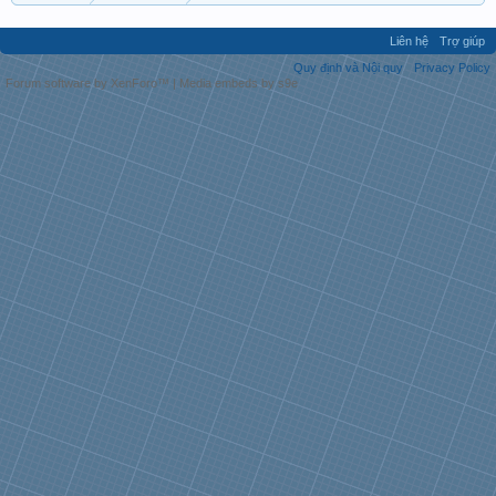
Liên hệ
Trợ giúp
Quy định và Nội quy
Privacy Policy
Forum software by XenForo™
|
Media embeds by s9e