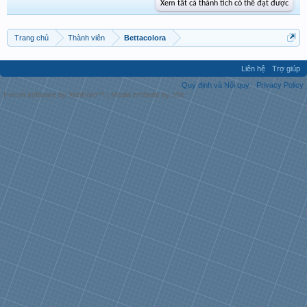
Xem tất cả thành tích có thể đạt được
Trang chủ
Thành viên
Bettacolora
Liên hệ
Trợ giúp
Quy định và Nội quy
Privacy Policy
Forum software by XenForo™
|
Media embeds by s9e