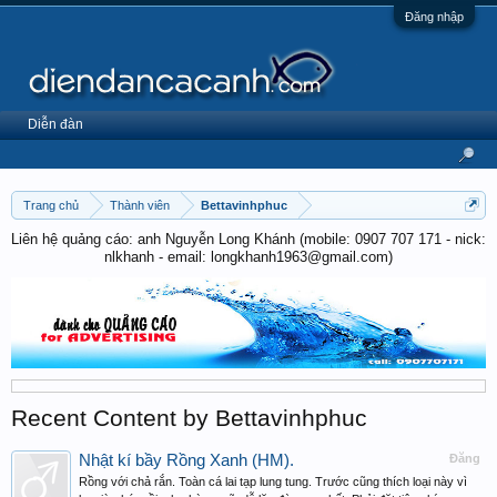
Đăng nhập
Diễn đàn
Trang chủ
Thành viên
Bettavinhphuc
Liên hệ quảng cáo: anh Nguyễn Long Khánh (mobile: 0907 707 171 - nick:
nlkhanh - email: longkhanh1963@gmail.com)
Recent Content by Bettavinhphuc
Nhật kí bầy Rồng Xanh (HM).
Đăng
Rồng với chả rắn. Toàn cá lai tạp lung tung. Trước cũng thích loại này vì