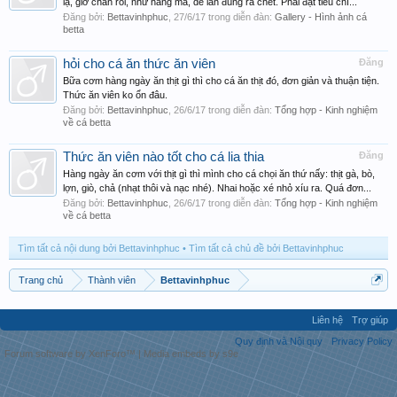
lạ, giờ chán rồi, như hàng mã, dễ lăn đùng ra chết. Phải đặt tiêu chí...
Đăng bởi:
Bettavinhphuc
,
27/6/17
trong diễn đàn:
Gallery - Hình ảnh cá
betta
hỏi cho cá ăn thức ăn viên
Đăng
Bữa cơm hàng ngày ăn thịt gì thì cho cá ăn thịt đó, đơn giản và thuận tiện.
Thức ăn viên ko ổn đâu.
Đăng bởi:
Bettavinhphuc
,
26/6/17
trong diễn đàn:
Tổng hợp - Kinh nghiệm
về cá betta
Thức ăn viên nào tốt cho cá lia thia
Đăng
Hàng ngày ăn cơm với thịt gì thì mình cho cá chọi ăn thứ nấy: thịt gà, bò,
lợn, giò, chả (nhạt thôi và nạc nhé). Nhai hoặc xé nhỏ xíu ra. Quá đơn...
Đăng bởi:
Bettavinhphuc
,
26/6/17
trong diễn đàn:
Tổng hợp - Kinh nghiệm
về cá betta
Tìm tất cả nội dung bởi Bettavinhphuc
Tìm tất cả chủ đề bởi Bettavinhphuc
Trang chủ
Thành viên
Bettavinhphuc
Liên hệ
Trợ giúp
Quy định và Nội quy
Privacy Policy
Forum software by XenForo™
|
Media embeds by s9e