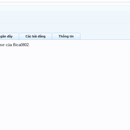
 gần đây
Các bài đăng
Thông tin
 sơ của Bica0802.