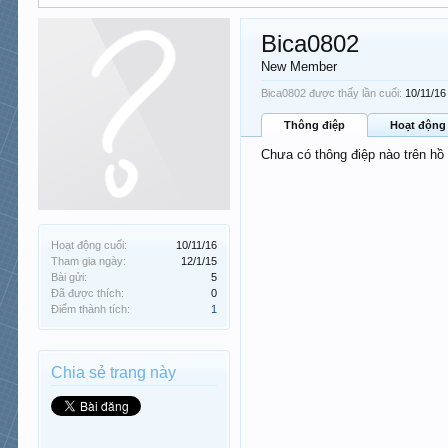
Bica0802
New Member
Bica0802 được thấy lần cuối:
10/11/16
Thông điệp
Hoạt động
Chưa có thông điệp nào trên hồ
Hoạt động cuối:
10/11/16
Tham gia ngày:
12/1/15
Bài gửi:
5
Đã được thích:
0
Điểm thành tích:
1
Chia sẻ trang này