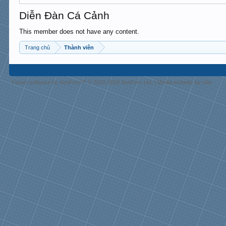
Diễn Đàn Cá Cảnh
This member does not have any content.
Trang chủ
Thành viên
Forum software by XenForo™
© 2010-2018 XenForo Ltd.
|
Media embeds by s9e