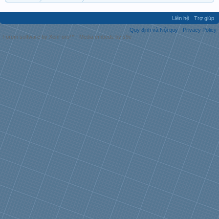
Liên hệ
Trợ giúp
Quy định và Nội quy
Privacy Policy
Forum software by XenForo™
|
Media embeds by s9e