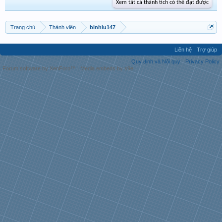
Xem tất cả thành tích có thể đạt được
Trang chủ
Thành viên
binhlu147
Liên hệ
Trợ giúp
Quy định và Nội quy
Privacy Policy
Forum software by XenForo™
|
Media embeds by s9e