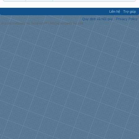
Liên hệ
Trợ giúp
Quy định và Nội quy
Privacy Policy
Forum software by XenForo™
|
Media embeds by s9e