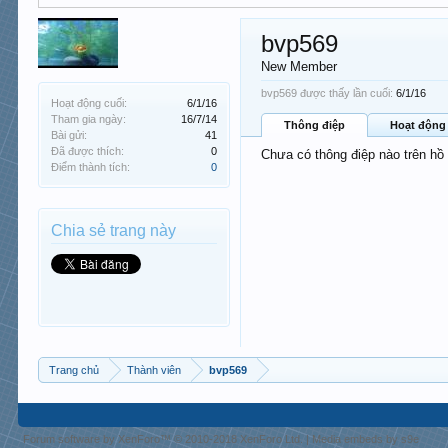
bvp569
New Member
bvp569 được thấy lần cuối:
6/1/16
Hoạt động cuối:
6/1/16
Tham gia ngày:
16/7/14
Thông điệp
Hoạt động
Bài gửi:
41
Đã được thích:
0
Chưa có thông điệp nào trên hồ
Điểm thành tích:
0
Chia sẻ trang này
Trang chủ
Thành viên
bvp569
Forum software by XenForo™
© 2010-2018 XenForo Ltd.
|
Media embeds by s9e