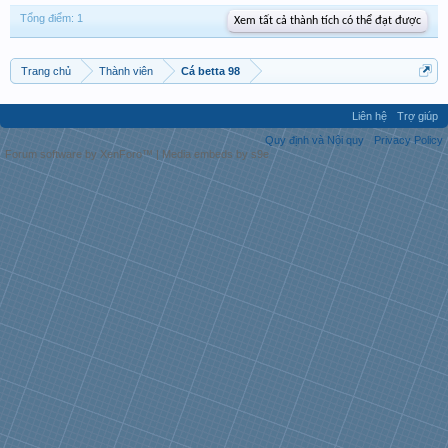
Tổng điểm: 1
Xem tất cả thành tích có thể đạt được
Trang chủ
Thành viên
Cá betta 98
Liên hệ
Trợ giúp
Quy định và Nội quy
Privacy Policy
Forum software by XenForo™
|
Media embeds by s9e