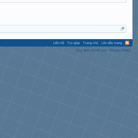
Liên hệ
Trợ giúp
Trang chủ
Lên đầu trang
Quy định và Nội quy
Privacy Policy