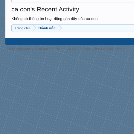
ca con's Recent Activity
Không có thông tin hoạt động gần đây của ca con.
Trang chủ
Thành viên
Forum software by XenForo™
© 2010-2018 XenForo Ltd.
|
Media embeds by s9e