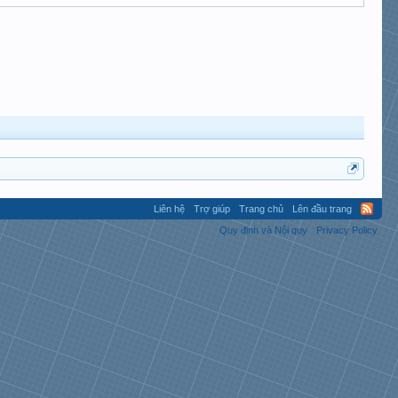
Liên hệ
Trợ giúp
Trang chủ
Lên đầu trang
Quy định và Nội quy
Privacy Policy