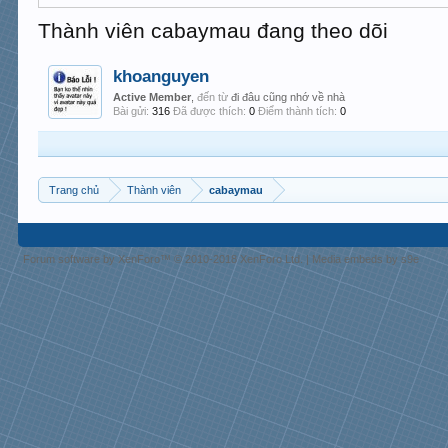
Thành viên cabaymau đang theo dõi
khoanguyen
Active Member
,
đến từ
đi đâu cũng nhớ về nhà
Bài gửi:
316
Đã được thích:
0
Điểm thành tích:
0
Trang chủ
Thành viên
cabaymau
Forum software by XenForo™
© 2010-2018 XenForo Ltd.
|
Media embeds by s9e