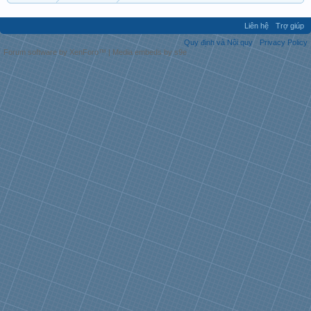
Liên hệ
Trợ giúp
Quy định và Nội quy
Privacy Policy
Forum software by XenForo™
|
Media embeds by s9e