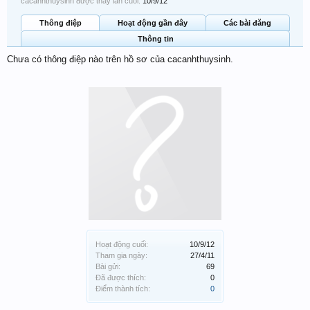
cacanhthuysinh được thấy lần cuối:
10/9/12
Thông điệp
Hoạt động gần đây
Các bài đăng
Thông tin
Chưa có thông điệp nào trên hồ sơ của cacanhthuysinh.
Hoạt động cuối:
10/9/12
Tham gia ngày:
27/4/11
Bài gửi:
69
Đã được thích:
0
Điểm thành tích:
0