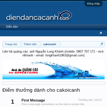
Đăng nhập
Diễn đàn
Trang chủ
Thành viên
cakoicanh
Liên hệ quảng cáo: anh Nguyễn Long Khánh (mobile: 0907 707 171 - nick:
nlkhanh - email: longkhanh1963@gmail.com)
Điểm thưởng dành cho cakoicanh
1
First Message
Thưởng vào:
1/11/17
Post a message somewhere on the site to receive this.