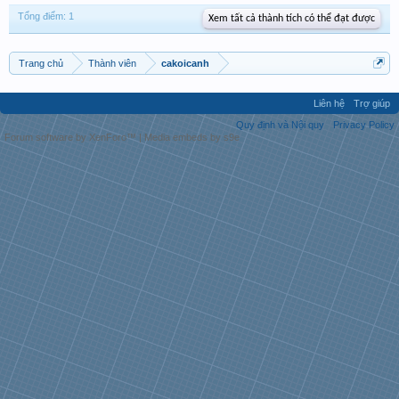
Tổng điểm: 1
Xem tất cả thành tích có thể đạt được
Trang chủ
Thành viên
cakoicanh
Liên hệ
Trợ giúp
Quy định và Nội quy
Privacy Policy
Forum software by XenForo™
|
Media embeds by s9e