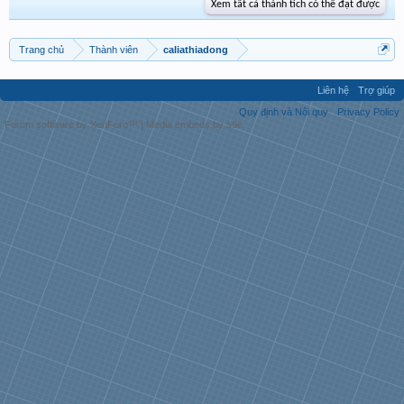
Xem tất cả thành tích có thể đạt được
Trang chủ
Thành viên
caliathiadong
Liên hệ
Trợ giúp
Quy định và Nội quy
Privacy Policy
Forum software by XenForo™
|
Media embeds by s9e