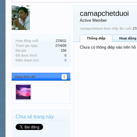
camapchetduoi
Active Member
camapchetduoi được thấy lần cuối:
27
Thông điệp
Hoạt động
Hoạt động cuối:
27/6/11
Tham gia ngày:
27/4/09
Chưa có thông điệp nào trên h
Bài gửi:
156
Đã được thích:
0
Điểm thành tích:
0
Đang theo dõi
1
Chia sẻ trang này