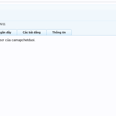
/6/11
 gần đây
Các bài đăng
Thông tin
ồ sơ của camapchetduoi.