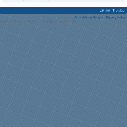
Liên hệ
Trợ giúp
Quy định và Nội quy
Privacy Policy
Forum software by XenForo™
|
Media embeds by s9e