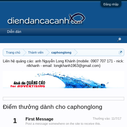
Đăng nhập
Diễn đàn
Trang chủ
Thành viên
caphonglong
Liên hệ quảng cáo: anh Nguyễn Long Khánh (mobile: 0907 707 171 - nick:
nlkhanh - email: longkhanh1963@gmail.com)
Điểm thưởng dành cho caphonglong
1
First Message
Thưởng vào:
11/7/17
Post a message somewhere on the site to receive this.