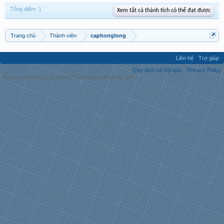
Tổng điểm: 1
Xem tất cả thành tích có thể đạt được
Trang chủ
Thành viên
caphonglong
Liên hệ
Trợ giúp
Quy định và Nội quy
Privacy Policy
Forum software by XenForo™
|
Media embeds by s9e