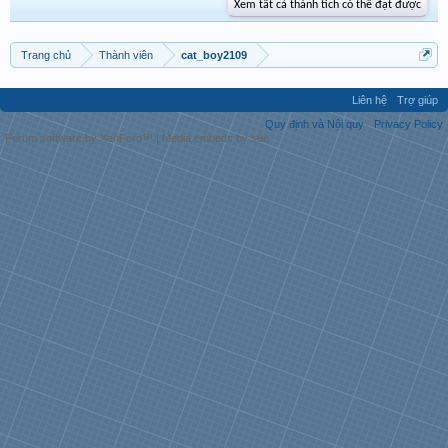
Xem tất cả thành tích có thể đạt được
Trang chủ
Thành viên
cat_boy2109
Liên hệ
Trợ giúp
Quy định và Nội quy
Privacy Policy
Forum software by XenForo™
|
Media embeds by s9e