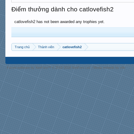
Điểm thưởng dành cho catlovefish2
catlovefish2 has not been awarded any trophies yet.
Trang chủ
Thành viên
catlovefish2
Forum software by XenForo™
© 2010-2018 XenForo Ltd.
|
Media embeds by s9e