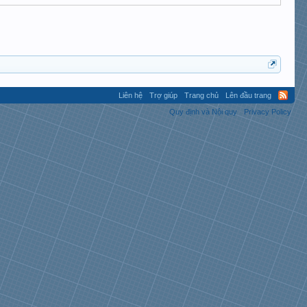
Liên hệ
Trợ giúp
Trang chủ
Lên đầu trang
Quy định và Nội quy
Privacy Policy