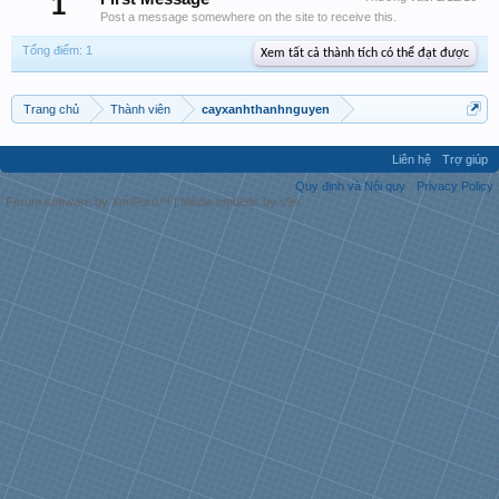
1
Post a message somewhere on the site to receive this.
Tổng điểm: 1
Xem tất cả thành tích có thể đạt được
Trang chủ
Thành viên
cayxanhthanhnguyen
Liên hệ
Trợ giúp
Quy định và Nội quy
Privacy Policy
Forum software by XenForo™
|
Media embeds by s9e