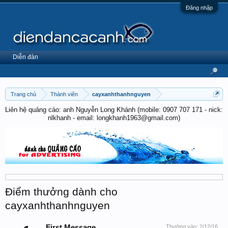
Đăng nhập
Diễn đàn
Trang chủ
Thành viên
cayxanhthanhnguyen
Liên hệ quảng cáo: anh Nguyễn Long Khánh (mobile: 0907 707 171 - nick:
nlkhanh - email: longkhanh1963@gmail.com)
Điểm thưởng dành cho
cayxanhthanhnguyen
First Message
Thưởng vào:
2/12/16