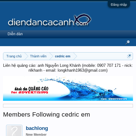
Đăng nhập
Diễn đàn
Trang chủ
Thành viên
cedric em
Liên hệ quảng cáo: anh Nguyễn Long Khánh (mobile: 0907 707 171 - nick:
nlkhanh - email: longkhanh1963@gmail.com)
Members Following cedric em
bachlong
New Member