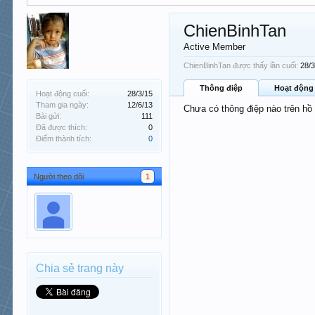
ChienBinhTan
Active Member
ChienBinhTan được thấy lần cuối:
28/
Thông điệp
Hoạt động
Hoạt động cuối:
28/3/15
Tham gia ngày:
12/6/13
Chưa có thông điệp nào trên hồ
Bài gửi:
111
Đã được thích:
0
Điểm thành tích:
0
Người theo dõi
1
Chia sẻ trang này