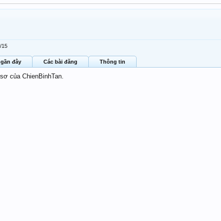
3/15
 gần đây
Các bài đăng
Thông tin
 sơ của ChienBinhTan.