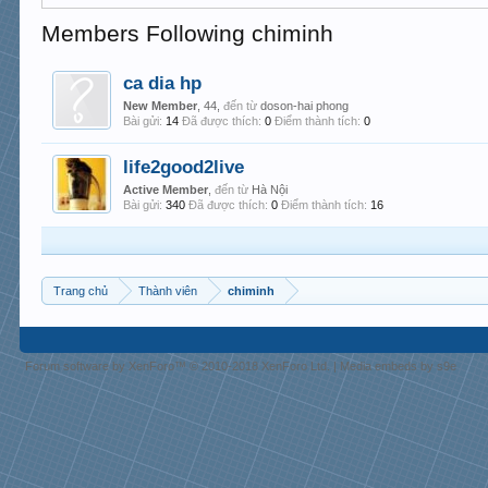
Members Following chiminh
ca dia hp
New Member
, 44,
đến từ
doson-hai phong
Bài gửi:
14
Đã được thích:
0
Điểm thành tích:
0
life2good2live
Active Member
,
đến từ
Hà Nội
Bài gửi:
340
Đã được thích:
0
Điểm thành tích:
16
Trang chủ
Thành viên
chiminh
Forum software by XenForo™
© 2010-2018 XenForo Ltd.
|
Media embeds by s9e