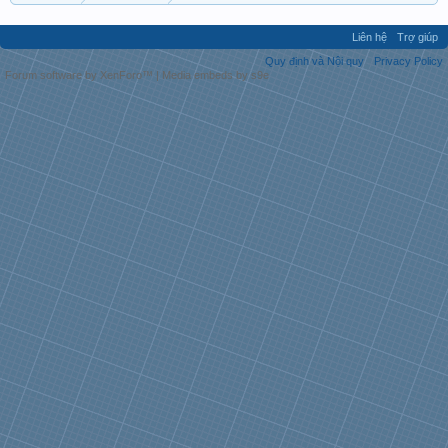
Liên hệ
Trợ giúp
Quy định và Nội quy
Privacy Policy
Forum software by XenForo™
|
Media embeds by s9e