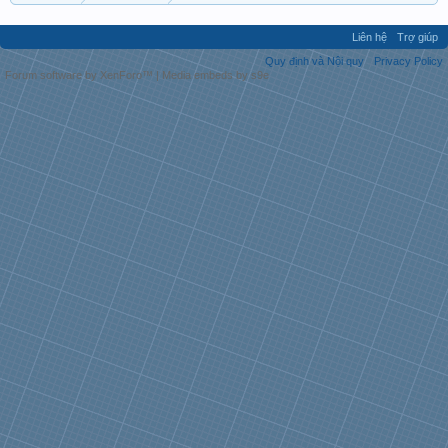
Liên hệ
Trợ giúp
Quy định và Nội quy
Privacy Policy
Forum software by XenForo™
|
Media embeds by s9e