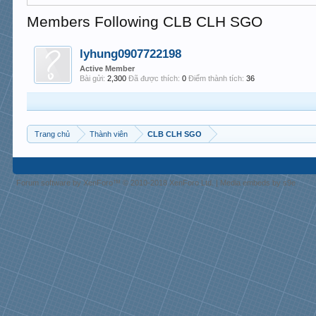
Members Following CLB CLH SGO
lyhung0907722198
Active Member
Bài gửi:
2,300
Đã được thích:
0
Điểm thành tích:
36
Trang chủ
Thành viên
CLB CLH SGO
Forum software by XenForo™
© 2010-2018 XenForo Ltd.
|
Media embeds by s9e