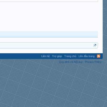
Liên hệ
Trợ giúp
Trang chủ
Lên đầu trang
Quy định và Nội quy
Privacy Policy