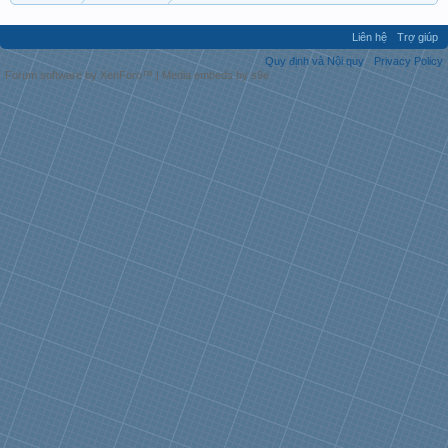
Liên hệ
Trợ giúp
Quy định và Nội quy
Privacy Policy
Forum software by XenForo™
|
Media embeds by s9e