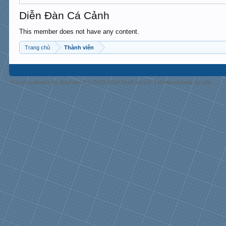
Diễn Đàn Cá Cảnh
This member does not have any content.
Trang chủ
Thành viên
Forum software by XenForo™
© 2010-2018 XenForo Ltd.
|
Media embeds by s9e