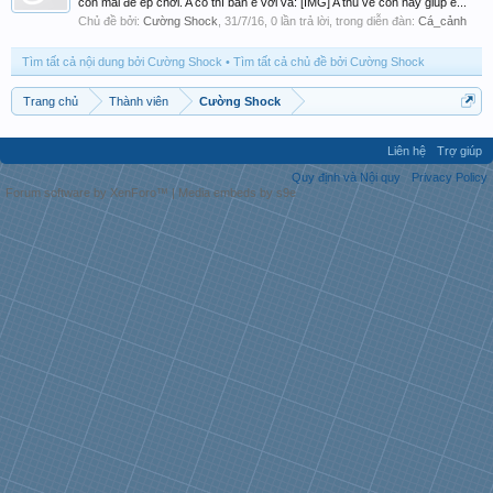
con mái để ép chơi. A có thì bán e với và: [IMG] A thu về con này giúp e...
Chủ đề bởi:
Cường Shock
,
31/7/16
, 0 lần trả lời, trong diễn đàn:
Cá_cảnh
Tìm tất cả nội dung bởi Cường Shock
Tìm tất cả chủ đề bởi Cường Shock
Trang chủ
Thành viên
Cường Shock
Liên hệ
Trợ giúp
Quy định và Nội quy
Privacy Policy
Forum software by XenForo™
|
Media embeds by s9e