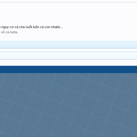
ó nguy cơ cá cha nuốt luôn cá con nhakk...
 về cá betta