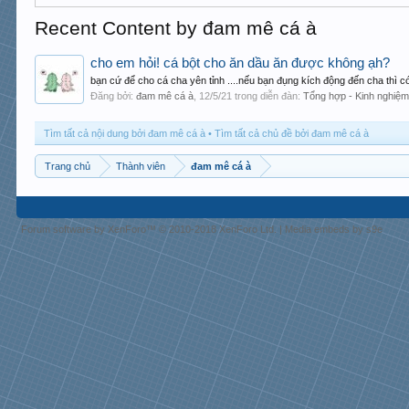
Recent Content by đam mê cá à
cho em hỏi! cá bột cho ăn dầu ăn được không ạh?
bạn cứ để cho cá cha yên tỉnh ....nếu bạn đụng kích động đến cha thì c
Đăng bởi:
đam mê cá à
,
12/5/21
trong diễn đàn:
Tổng hợp - Kinh nghiệm
Tìm tất cả nội dung bởi đam mê cá à
Tìm tất cả chủ đề bởi đam mê cá à
Trang chủ
Thành viên
đam mê cá à
Forum software by XenForo™
© 2010-2018 XenForo Ltd.
|
Media embeds by s9e