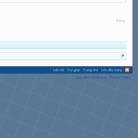
Đăng
Liên hệ
Trợ giúp
Trang chủ
Lên đầu trang
Quy định và Nội quy
Privacy Policy