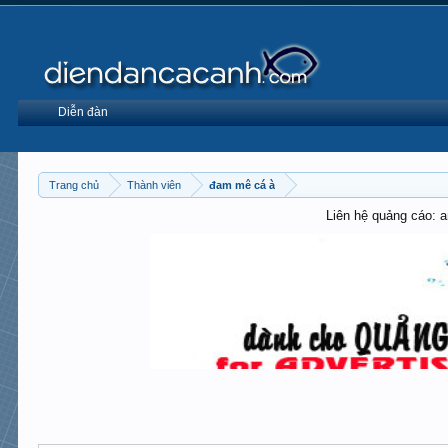
Diễn đàn
Trang chủ
Thành viên
đam mê cá à
Liên hệ quảng cáo: 