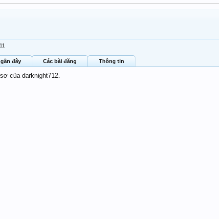
/11
 gần đây
Các bài đăng
Thông tin
 sơ của darknight712.