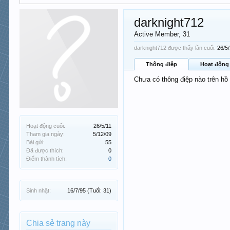
darknight712
Active Member
, 31
darknight712 được thấy lần cuối:
26/5
Thông điệp
Hoạt động
Chưa có thông điệp nào trên hồ
Hoạt động cuối:
26/5/11
Tham gia ngày:
5/12/09
Bài gửi:
55
Đã được thích:
0
Điểm thành tích:
0
Sinh nhật:
16/7/95
(Tuổi: 31)
Chia sẻ trang này