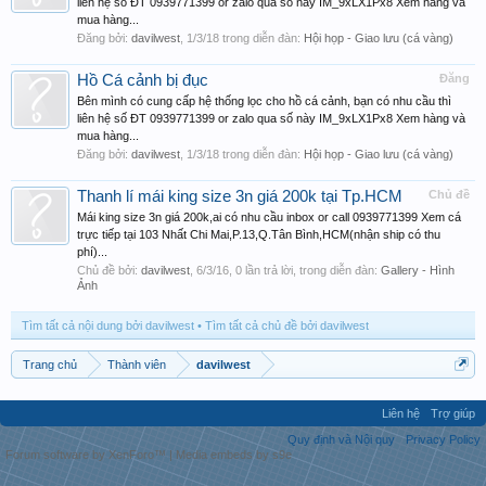
liên hệ số ĐT 0939771399 or zalo qua số này IM_9xLX1Px8 Xem hàng và
mua hàng...
Đăng bởi:
davilwest
,
1/3/18
trong diễn đàn:
Hội họp - Giao lưu (cá vàng)
Hồ Cá cảnh bị đục
Đăng
Bên mình có cung cấp hệ thống lọc cho hồ cá cảnh, bạn có nhu cầu thì
liên hệ số ĐT 0939771399 or zalo qua số này IM_9xLX1Px8 Xem hàng và
mua hàng...
Đăng bởi:
davilwest
,
1/3/18
trong diễn đàn:
Hội họp - Giao lưu (cá vàng)
Thanh lí mái king size 3n giá 200k tại Tp.HCM
Chủ đề
Mái king size 3n giá 200k,ai có nhu cầu inbox or call 0939771399 Xem cá
trực tiếp tại 103 Nhất Chi Mai,P.13,Q.Tân Bình,HCM(nhận ship có thu
phí)...
Chủ đề bởi:
davilwest
,
6/3/16
, 0 lần trả lời, trong diễn đàn:
Gallery - Hình
Ảnh
Tìm tất cả nội dung bởi davilwest
Tìm tất cả chủ đề bởi davilwest
Trang chủ
Thành viên
davilwest
Liên hệ
Trợ giúp
Quy định và Nội quy
Privacy Policy
Forum software by XenForo™
|
Media embeds by s9e