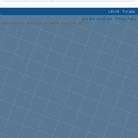
Liên hệ
Trợ giúp
Quy định và Nội quy
Privacy Policy
Forum software by XenForo™
|
Media embeds by s9e