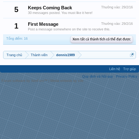
5
Keeps Coming Back
Thưởng vào:
29/2/16
30 messages posted. You must like it here!
1
First Message
Thưởng vào:
29/2/16
Post a message somewhere on the site to receive this.
Tổng điểm: 16
Xem tất cả thành tích có thể đạt được
Trang chủ
Thành viên
dennis1989
Liên hệ
Trợ giúp
Quy định và Nội quy
Privacy Policy
Forum software by XenForo™
|
Media embeds by s9e