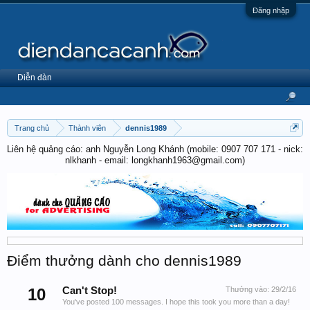
Đăng nhập
Diễn đàn
Trang chủ
Thành viên
dennis1989
Liên hệ quảng cáo: anh Nguyễn Long Khánh (mobile: 0907 707 171 - nick:
nlkhanh - email: longkhanh1963@gmail.com)
Điểm thưởng dành cho dennis1989
10
Can't Stop!
Thưởng vào:
29/2/16
You've posted 100 messages. I hope this took you more than a day!