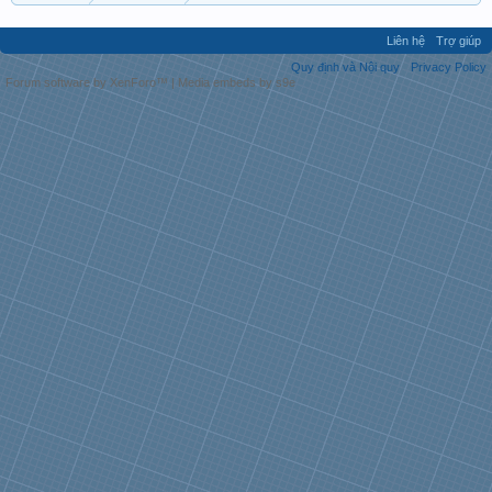
Liên hệ
Trợ giúp
Quy định và Nội quy
Privacy Policy
Forum software by XenForo™
|
Media embeds by s9e