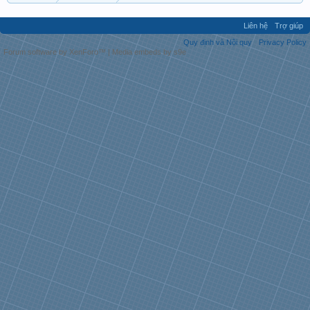
Liên hệ
Trợ giúp
Quy định và Nội quy
Privacy Policy
Forum software by XenForo™
|
Media embeds by s9e