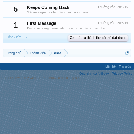
5
Keeps Coming Back
Thưởng vào:
28/5/16
30 messages posted. You must like it here!
1
First Message
Thưởng vào:
28/5/16
Post a message somewhere on the site to receive this.
Tổng điểm: 16
Xem tất cả thành tích có thể đạt được
Trang chủ
Thành viên
dido
Liên hệ
Trợ giúp
Quy định và Nội quy
Privacy Policy
Forum software by XenForo™
|
Media embeds by s9e