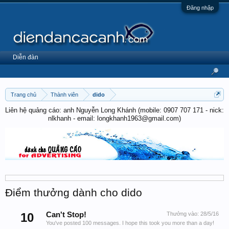
Đăng nhập
Diễn đàn
Trang chủ
Thành viên
dido
Liên hệ quảng cáo: anh Nguyễn Long Khánh (mobile: 0907 707 171 - nick:
nlkhanh - email: longkhanh1963@gmail.com)
Điểm thưởng dành cho dido
10
Can't Stop!
Thưởng vào:
28/5/16
You've posted 100 messages. I hope this took you more than a day!