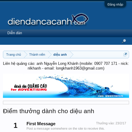
Đăng nhập
Diễn đàn
Trang chủ
Thành viên
diệu anh
Liên hệ quảng cáo: anh Nguyễn Long Khánh (mobile: 0907 707 171 - nick:
nlkhanh - email: longkhanh1963@gmail.com)
Điểm thưởng dành cho diệu anh
1
First Message
Thưởng vào:
23/2/17
Post a message somewhere on the site to receive this.