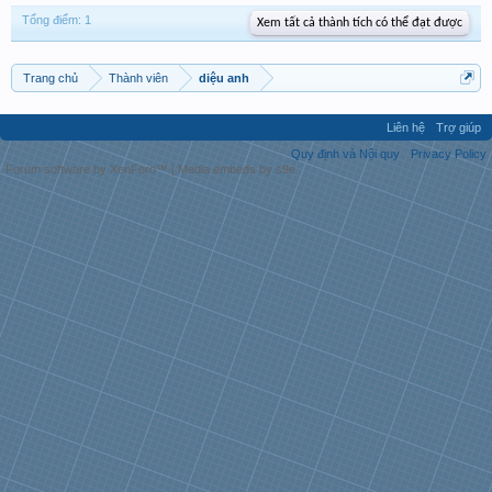
Tổng điểm: 1
Xem tất cả thành tích có thể đạt được
Trang chủ
Thành viên
diệu anh
Liên hệ
Trợ giúp
Quy định và Nội quy
Privacy Policy
Forum software by XenForo™
|
Media embeds by s9e