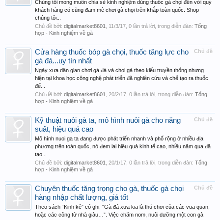
Chúng tôi mong muốn chia sẻ kinh nghiệm dùng thuốc gà chọi đến với quý
khách hàng có cùng đam mê chơi gà chọi trên khắp toàn quốc. Shop
chúng tôi...
Chủ đề bởi:
digitalmarket8601
,
11/3/17
, 0 lần trả lời, trong diễn đàn:
Tổng
hợp - Kinh nghiệm về gà
Cửa hàng thuốc bóp gà chọi, thuốc tăng lực cho
Chủ đề
gà đá...uy tín nhất
Ngày xưa dân gian chơi gà đá và chọi gà theo kiểu truyền thống nhưng
hiện tại khoa học công nghệ phát triển đã nghiên cứu và chế tạo ra thuốc
để...
Chủ đề bởi:
digitalmarket8601
,
20/2/17
, 0 lần trả lời, trong diễn đàn:
Tổng
hợp - Kinh nghiệm về gà
Kỹ thuật nuôi gà ta, mô hình nuôi gà cho năng
Chủ đề
suất, hiệu quả cao
Mô hình nuoi ga ta đang được phát triển nhanh và phổ rộng ở nhiều địa
phương trên toàn quốc, nó đem lại hiệu quả kinh tế cao, nhiều năm qua đã
tạo...
Chủ đề bởi:
digitalmarket8601
,
20/1/17
, 0 lần trả lời, trong diễn đàn:
Tổng
hợp - Kinh nghiệm về gà
Chuyên thuốc tăng trọng cho gà, thuốc gà chọi
Chủ đề
hàng nhập chất lượng, giá tốt
Theo sách “Kinh kê” có ghi: “Gà đá xưa kia là thú chơi của các vua quan,
hoặc các công tử nhà giàu…”. Việc chăm nom, nuôi dưỡng một con gà