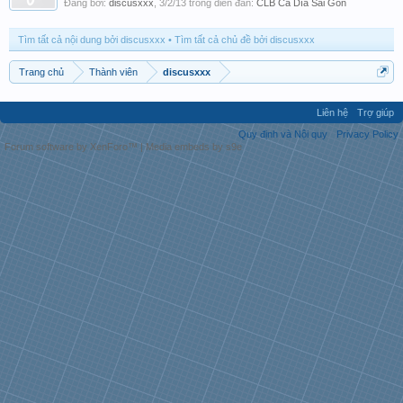
Đăng bởi:
discusxxx
,
3/2/13
trong diễn đàn:
CLB Cá Dĩa Sài Gòn
Tìm tất cả nội dung bởi discusxxx
Tìm tất cả chủ đề bởi discusxxx
Trang chủ
Thành viên
discusxxx
Liên hệ
Trợ giúp
Quy định và Nội quy
Privacy Policy
Forum software by XenForo™
|
Media embeds by s9e