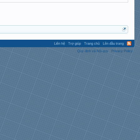
Liên hệ
Trợ giúp
Trang chủ
Lên đầu trang
Quy định và Nội quy
Privacy Policy