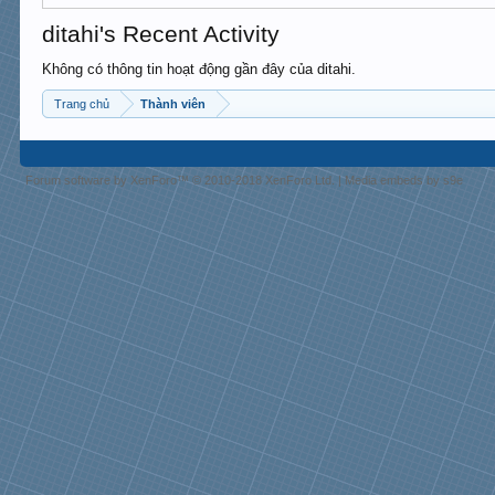
ditahi's Recent Activity
Không có thông tin hoạt động gần đây của ditahi.
Trang chủ
Thành viên
Forum software by XenForo™
© 2010-2018 XenForo Ltd.
|
Media embeds by s9e