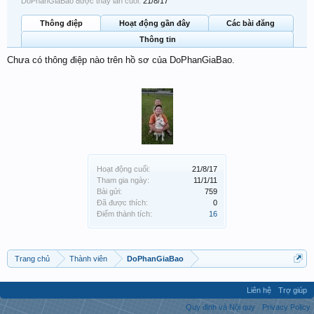
DoPhanGiaBao được thấy lần cuối:
21/8/17
Thông điệp
Hoạt động gần đây
Các bài đăng
Thông tin
Chưa có thông điệp nào trên hồ sơ của DoPhanGiaBao.
Hoạt động cuối:
21/8/17
Tham gia ngày:
11/1/11
Bài gửi:
759
Đã được thích:
0
Điểm thành tích:
16
Trang chủ
Thành viên
DoPhanGiaBao
Liên hệ
Trợ giúp
Quy định và Nội quy
Privacy Policy