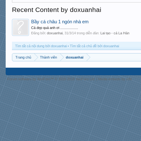
Recent Content by doxuanhai
Bầy cá châu 1 ngón nhà em
Cá đẹp quá anh ơi ...................
Đăng bởi:
doxuanhai
,
31/3/14
trong diễn đàn:
Lai tạo - cá La Hán
Tìm tất cả nội dung bởi doxuanhai
Tìm tất cả chủ đề bởi doxuanhai
Trang chủ
Thành viên
doxuanhai
Forum software by XenForo™
© 2010-2018 XenForo Ltd.
|
Media embeds by s9e