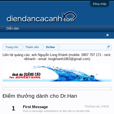
Đăng nhập
Diễn đàn
Trang chủ
Thành viên
Dr.Han
Liên hệ quảng cáo: anh Nguyễn Long Khánh (mobile: 0907 707 171 - nick:
nlkhanh - email: longkhanh1963@gmail.com)
Điểm thưởng dành cho Dr.Han
1
First Message
Thưởng vào:
2/4/20
Post a message somewhere on the site to receive this.