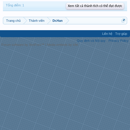
Tổng điểm: 1
Xem tất cả thành tích có thể đạt được
Trang chủ
Thành viên
Dr.Han
Liên hệ
Trợ giúp
Quy định và Nội quy
Privacy Policy
Forum software by XenForo™
|
Media embeds by s9e