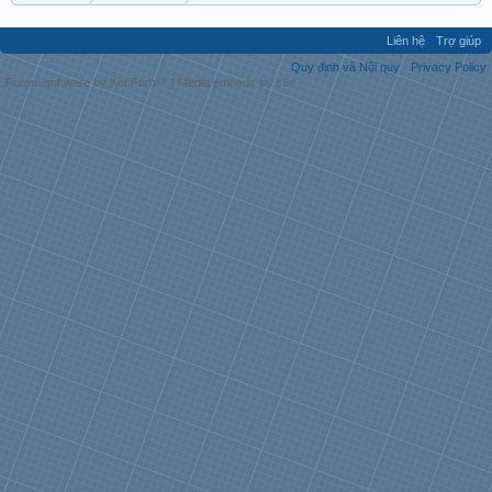
Liên hệ
Trợ giúp
Quy định và Nội quy
Privacy Policy
Forum software by XenForo™
|
Media embeds by s9e